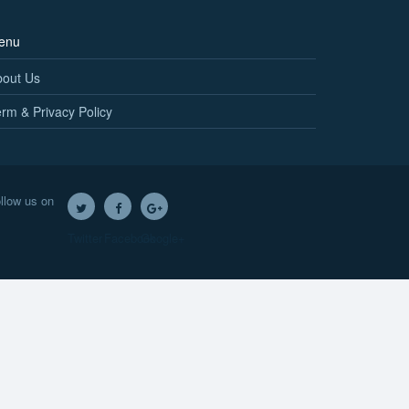
enu
bout Us
rm & Privacy Policy
llow us on
Twitter
Facebook
Google+