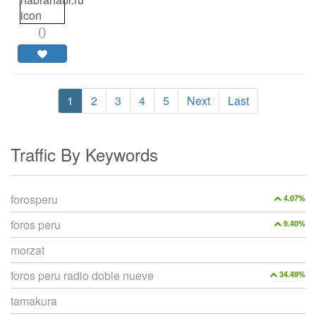
0
1
2
3
4
5
Next
Last
Traffic By Keywords
forosperu
4.07%
foros peru
9.40%
morzat
foros peru radio doble nueve
34.49%
tamakura