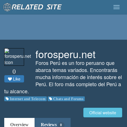
Togg
navig
forosperu.net
Foros Perú es un foro peruano que
abarca temas variados. Encontrarás
0
mucha información de interés sobre el
Like
Perú. El foro más completo del Perú a
tu alcance.
Internet and Telecom
Chats and Forums
Official website
Overview
Reviews
0