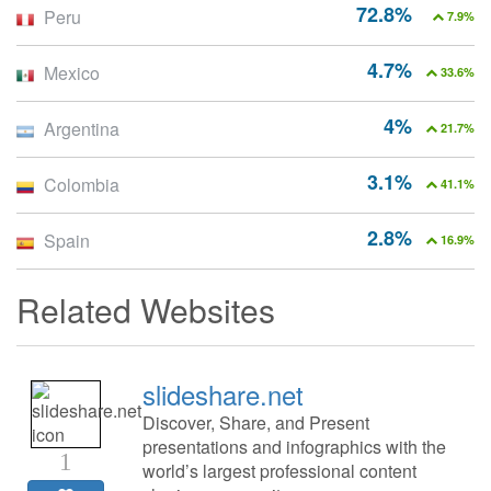
72.8%
Peru
7.9%
4.7%
Mexico
33.6%
4%
Argentina
21.7%
3.1%
Colombia
41.1%
2.8%
Spain
16.9%
Related Websites
slideshare.net
Discover, Share, and Present
presentations and infographics with the
1
world’s largest professional content