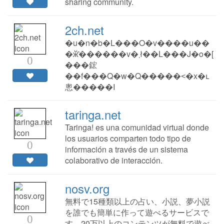
sharing community.
2ch.net
�u�n�b�L���O�v����u��
�ӂ̂������v�܂ł��L���J�o�[
0
���鋐
��f���Q�w�Q�����˂�x�ւ
悤�����I
taringa.net
Taringa! es una comunidad virtual donde
los usuarios comparten todo tipo de
0
información a través de un sistema
colaborativo de interacción.
nosv.org
無料で15種類以上の占い、小説、夢小説
を誰でも簡単に作って遊べるサービスで
0
す。20万以上のコンテンツが無料で遊べ