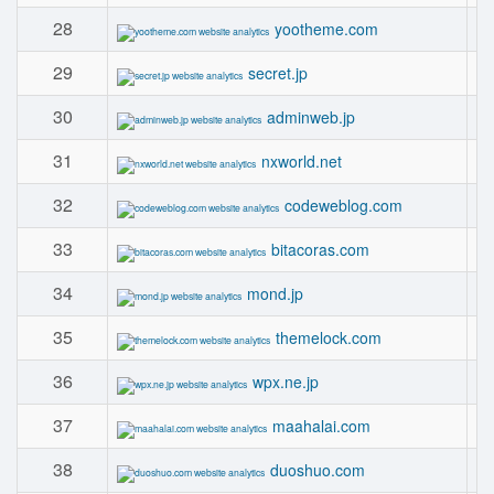
28
yootheme.com
29
secret.jp
30
adminweb.jp
31
nxworld.net
32
codeweblog.com
33
bitacoras.com
34
mond.jp
35
themelock.com
36
wpx.ne.jp
37
maahalai.com
38
duoshuo.com