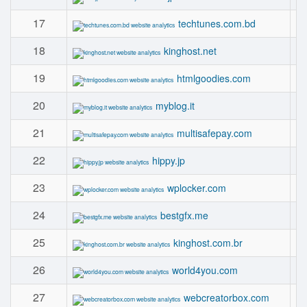
17
techtunes.com.bd
18
kinghost.net
19
htmlgoodies.com
20
myblog.it
21
multisafepay.com
22
hippy.jp
23
wplocker.com
24
bestgfx.me
25
kinghost.com.br
26
world4you.com
27
webcreatorbox.com