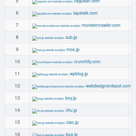
5
cagukan.com
6
tapatalk.com
7
monstercrawler.com
8
sub.jp
9
moo.jp
10
crunchify.com
11
wpblog.jp
12
webdesignerdepot.com
13
boy.jp
14
chu.jp
15
ciao.jp
16
boo.jp