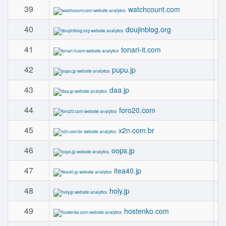
39
watchcount.com
40
doujinblog.org
41
tonari-it.com
42
pupu.jp
43
daa.jp
44
foro20.com
45
x2n.com.br
46
oops.jp
47
itea40.jp
48
holy.jp
49
hostenko.com