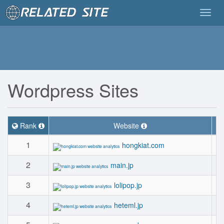
Togg
navig
Wordpress Sites
Rank
Website
Co
1
hongkiat.com
2
main.jp
3
lolipop.jp
4
heteml.jp