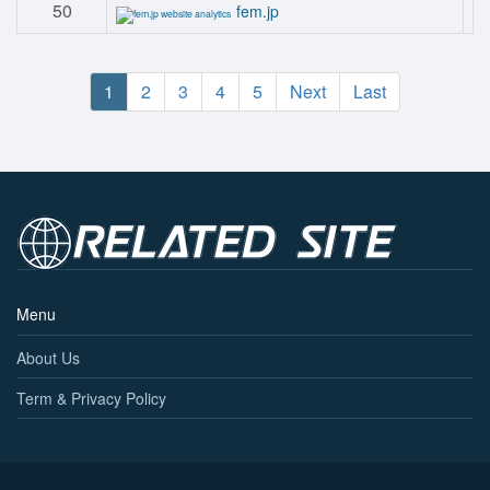
50
fem.jp
1
2
3
4
5
Next
Last
Menu
About Us
Term & Privacy Policy